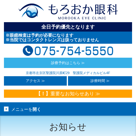
全日予約優先となります
※眼鏡検査は予約が必要になります
※当院ではコンタクトレンズは扱っておりません
診療予約は
こちら ≫
京都市左京区聖護院川原町29
聖護院メディカルビル4F
アクセス ≫
診療時間 ≫
【！】
重要なお知らせあり ≫
メニューを
開く
お知らせ