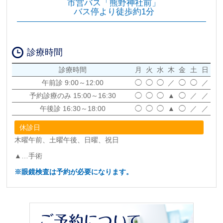
市営バス「熊野神社前」
バス停より徒歩約1分
診療時間
診療時間
月
火
水
木
金
土
日
午前診
9:00～12:00
◯
◯
◯
／
◯
◯
／
予約診療のみ
15:00～16:30
◯
◯
◯
▲
◯
／
／
午後診
16:30～18:00
◯
◯
◯
▲
◯
／
／
休診日
木曜午前、土曜午後、日曜、祝日
▲…手術
※眼鏡検査
は予約が必要になります。